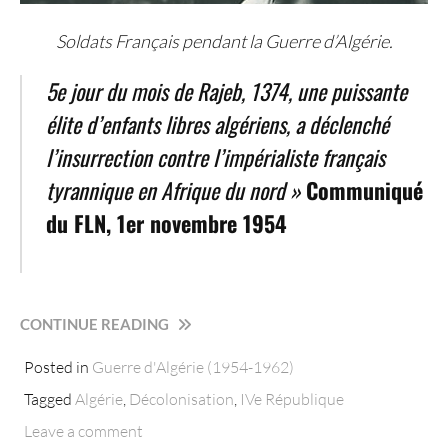
Soldats Français pendant la Guerre d’Algérie.
5e jour du mois de Rajeb, 1374, une puissante
élite d’enfants libres algériens, a déclenché
l’insurrection contre l’impérialiste français
tyrannique en Afrique du nord »
Communiqué
du FLN, 1er novembre 1954
« 1954
CONTINUE READING
:
Posted in
Guerre d'Algérie (1954-1962)
LE
DÉBUT
Tagged
Algérie
,
Décolonisation
,
IVe République
DE
Leave a comment
LA