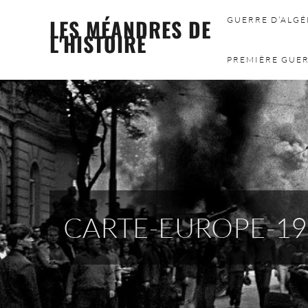
Skip
LES MÉANDRES DE
GUERRE D’ALGÉR
to
L'HISTOIRE
content
PREMIÈRE GUER
CARTE-EUROPE-19